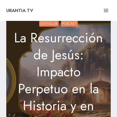
Skip
to
URANTIA TV
content
DESTELLOS
PODCAST
La Resurrección
de Jesús:
Impacto
Perpetuo en la
Historia y en