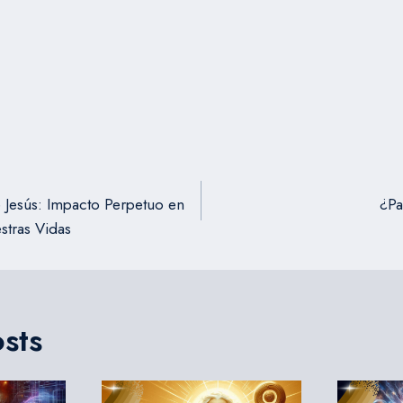
ión
 Jesús: Impacto Perpetuo en
¿Pa
estras Vidas
osts