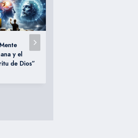
 Mente
“¿Hay diferencia
ana y el
entre
ritu de Dios”
Misericordia y
Amor de Dios?”