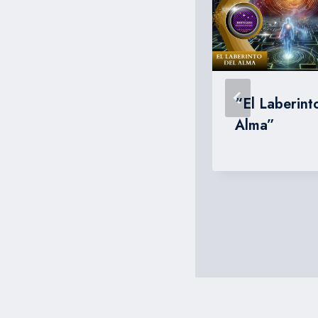
Dios, Hombre,
“El Laberint
Eternidad y
Alma”
Evolución.