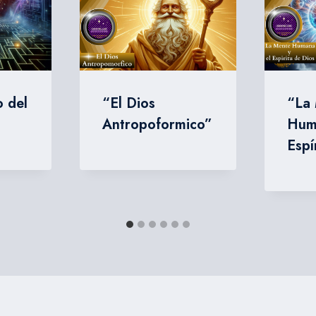
o del
“El Dios
“La
Antropoformico”
Hum
Espí