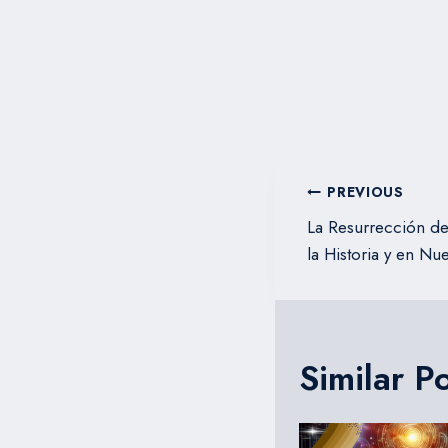
Navegac
PREVIOUS
de
La Resurrección de
la Historia y en Nu
entradas
Similar P